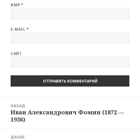
ИМЯ
*
E-MAIL
*
САЙТ
Навигация
НАЗАД
по
Иван Александрович Фомин (1872 —
Предыдущая
записям
1936)
запись:
ДАЛЕЕ