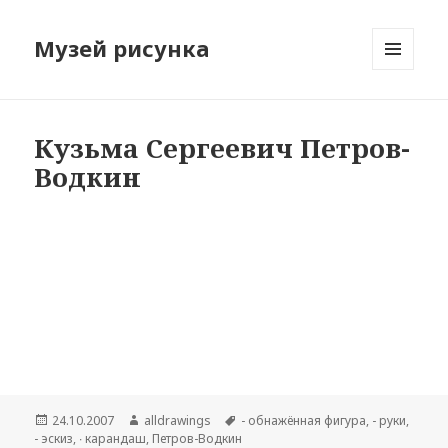
Музей рисунка
МЕНЮ
И
ВИДЖЕТЫ
Кузьма Сергеевич Петров-
Водкин
Опубликовано
24.10.2007
Автор
alldrawings
Метки
- обнажённая фигура
,
- руки
,
- эскиз
,
∙ карандаш
,
Петров-Водкин