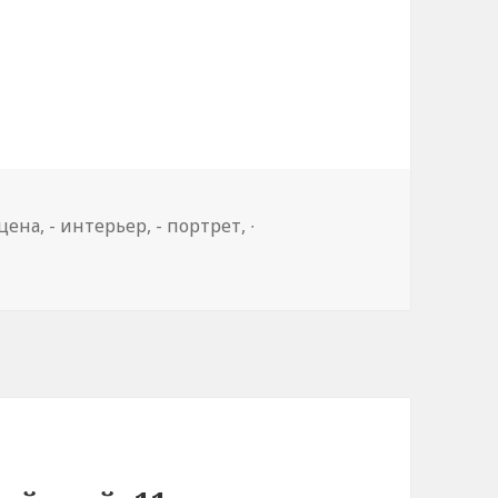
сцена
,
- интерьер
,
- портрет
,
∙