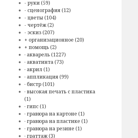
- руки (59)
- сценография (12)
- цветы (104)
- чертёж (2)
- эскиз (207)
+ организационное (20)
+ помощь (2)
∙ акварель (1227)
∙ акватинта (73)
∙ акрил (1)
∙ аппликация (99)
∙ бистр (101)
∙ высокая печать с пластика
(1)
∙ гипс (1)
∙ гравюра на картоне (1)
∙ гравюра на пластике (1)
∙ гравюра на резине (1)
∙ граттаж (3)