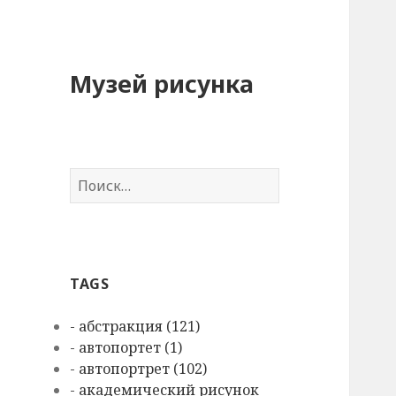
Музей рисунка
Н
а
й
т
и
TAGS
:
- абстракция (121)
- автопортет (1)
- автопортрет (102)
- академический рисунок