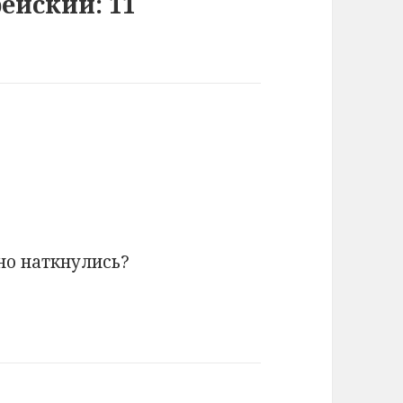
ейский: 11
но наткнулись?