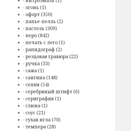
∙ нитроэмаль (1)
∙ огонь (1)
∙ офорт (350)
∙ папье-пелль (2)
∙ пастель (309)
∙ перо (842)
∙ печать с лего (1)
∙ рапидограф (2)
∙ резцовая гравюра (22)
∙ ручка (33)
∙ сажа (1)
∙ сангина (148)
∙ сепия (54)
∙ серебряный штифт (6)
∙ сериграфия (1)
∙ слюна (1)
∙ соус (21)
∙ сухая игла (70)
∙ темпера (28)