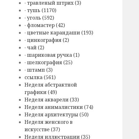
∙ травленый штрих (3)
∙ тушь (1170)
∙ уголь (592)
∙ фломастер (42)
∙ цветные карандаши (193)
∙ цинкография (2)
∙ чай (2)
∙ шариковая ручка (1)
∙ шелкография (25)
∙ штамп (3)
cсылка (561)
Hеделя абстрактной
графики (49)
Hеделя акварели (33)
Hеделя анималистики (74)
Hеделя архитектуры (50)
Hеделя женского в
искусстве (37)
Hеделя иллюстрации (35)