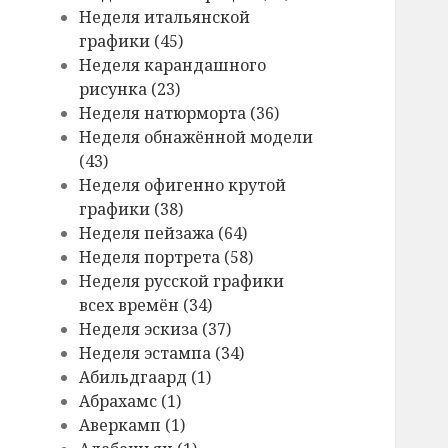
Hеделя итальянской
графики (45)
Hеделя карандашного
рисунка (23)
Hеделя натюрморта (36)
Hеделя обнажённой модели
(43)
Hеделя офигенно крутой
графики (38)
Hеделя пейзажа (64)
Hеделя портрета (58)
Hеделя русской графики
всех времён (34)
Hеделя эскиза (37)
Hеделя эстампа (34)
Абильдгаард (1)
Абрахамс (1)
Аверкамп (1)