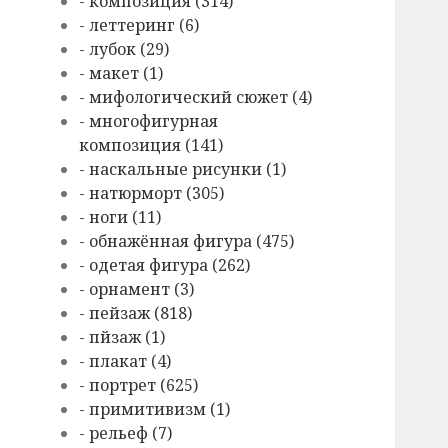
- композиция (314)
- леттеринг (6)
- лубок (29)
- макет (1)
- мифологический сюжет (4)
- многофигурная
композиция (141)
- наскальные рисунки (1)
- натюрморт (305)
- ноги (11)
- обнажённая фигура (475)
- одетая фигура (262)
- орнамент (3)
- пейзаж (818)
- пйзаж (1)
- плакат (4)
- портрет (625)
- примитивизм (1)
- рельеф (7)