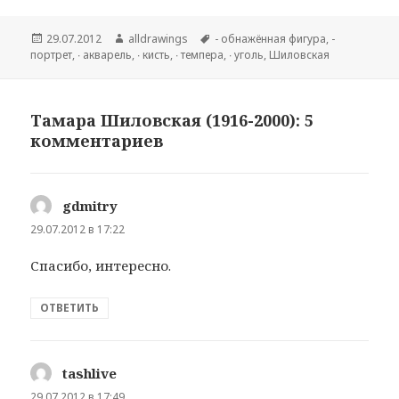
Опубликовано
29.07.2012
Автор
alldrawings
Метки
- обнажённая фигура
,
-
портрет
,
∙ акварель
,
∙ кисть
,
∙ темпера
,
∙ уголь
,
Шиловская
Тамара Шиловская (1916-2000): 5
комментариев
gdmitry
:
29.07.2012 в 17:22
Спасибо, интересно.
ОТВЕТИТЬ
tashlive
:
29.07.2012 в 17:49