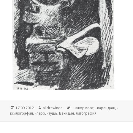
Опубликовано
17.09.2012
Автор
alldrawings
Метки
- натюрморт
,
∙ карандаш
,
∙
ксилография
,
∙ перо
,
∙ тушь
,
Вакидин
,
литография