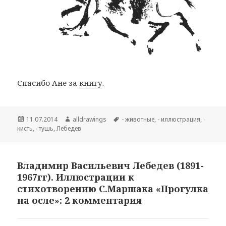
Спасибо Ане за
книгу
.
Опубликовано
11.07.2014
Автор
alldrawings
Метки
- животные
,
- иллюстрация
,
∙
кисть
,
∙ тушь
,
Лебедев
Владимир Васильевич Лебедев (1891-
1967гг). Иллюстрации к
стихотворению С.Маршака «Прогулка
на осле»: 2 комментария