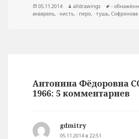
Опубликовано
05.11.2014
Автор
alldrawings
Метки
- обнажённ
акварель
,
∙ кисть
,
∙ перо
,
∙ тушь
,
Софронова
Антонина Фёдоровна С
1966: 5 комментариев
gdmitry
:
05.11.2014 в 22:51