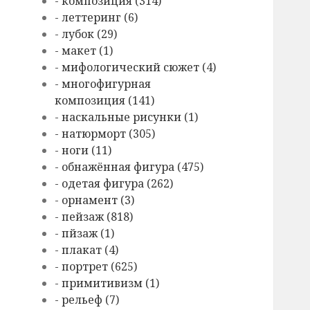
- композиция (314)
- леттеринг (6)
- лубок (29)
- макет (1)
- мифологический сюжет (4)
- многофигурная
композиция (141)
- наскальные рисунки (1)
- натюрморт (305)
- ноги (11)
- обнажённая фигура (475)
- одетая фигура (262)
- орнамент (3)
- пейзаж (818)
- пйзаж (1)
- плакат (4)
- портрет (625)
- примитивизм (1)
- рельеф (7)