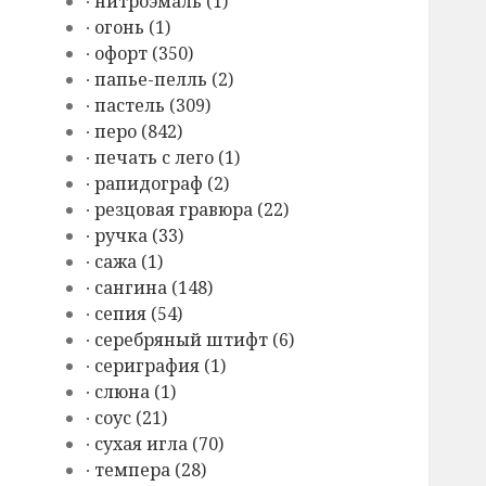
∙ нитроэмаль (1)
∙ огонь (1)
∙ офорт (350)
∙ папье-пелль (2)
∙ пастель (309)
∙ перо (842)
∙ печать с лего (1)
∙ рапидограф (2)
∙ резцовая гравюра (22)
∙ ручка (33)
∙ сажа (1)
∙ сангина (148)
∙ сепия (54)
∙ серебряный штифт (6)
∙ сериграфия (1)
∙ слюна (1)
∙ соус (21)
∙ сухая игла (70)
∙ темпера (28)