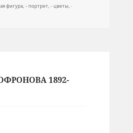
ая фигура
,
- портрет
,
- цветы
,
∙
ОФРОНОВА 1892-