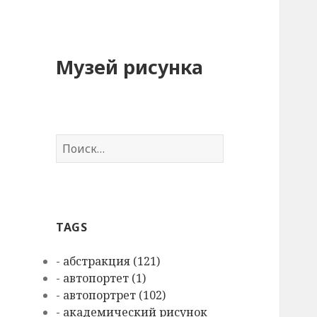
Музей рисунка
Н
а
й
т
и
TAGS
:
- абстракция (121)
- автопортет (1)
- автопортрет (102)
- академический рисунок