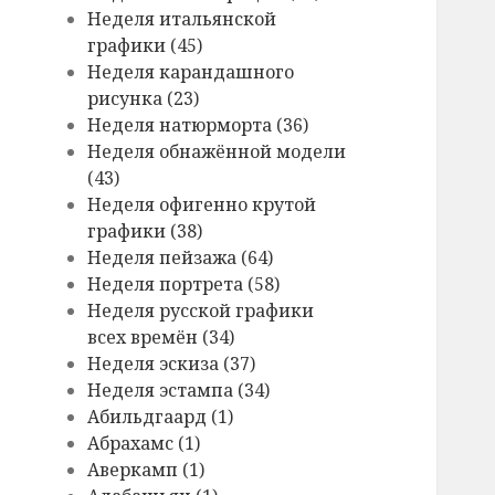
Hеделя итальянской
графики (45)
Hеделя карандашного
рисунка (23)
Hеделя натюрморта (36)
Hеделя обнажённой модели
(43)
Hеделя офигенно крутой
графики (38)
Hеделя пейзажа (64)
Hеделя портрета (58)
Hеделя русской графики
всех времён (34)
Hеделя эскиза (37)
Hеделя эстампа (34)
Абильдгаард (1)
Абрахамс (1)
Аверкамп (1)