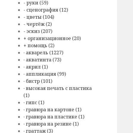
- руки (59)
- сценография (12)
- цветы (104)
- чертёж (2)
- эскиз (207)
+ организационное (20)
+ помощь (2)
∙ акварель (1227)
∙ акватинта (73)
∙ акрил (1)
∙ аппликация (99)
∙ бистр (101)
∙ высокая печать с пластика
(1)
∙ гипс (1)
∙ гравюра на картоне (1)
∙ гравюра на пластике (1)
∙ гравюра на резине (1)
∙ граттаж (3)