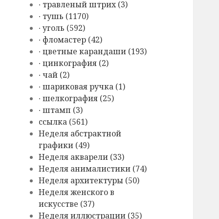
∙ травленый штрих (3)
∙ тушь (1170)
∙ уголь (592)
∙ фломастер (42)
∙ цветные карандаши (193)
∙ цинкография (2)
∙ чай (2)
∙ шариковая ручка (1)
∙ шелкография (25)
∙ штамп (3)
cсылка (561)
Hеделя абстрактной
графики (49)
Hеделя акварели (33)
Hеделя анималистики (74)
Hеделя архитектуры (50)
Hеделя женского в
искусстве (37)
Hеделя иллюстрации (35)