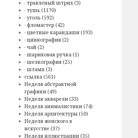
∙ травленый штрих (3)
∙ тушь (1170)
∙ уголь (592)
∙ фломастер (42)
∙ цветные карандаши (193)
∙ цинкография (2)
∙ чай (2)
∙ шариковая ручка (1)
∙ шелкография (25)
∙ штамп (3)
cсылка (561)
Hеделя абстрактной
графики (49)
Hеделя акварели (33)
Hеделя анималистики (74)
Hеделя архитектуры (50)
Hеделя женского в
искусстве (37)
Hеделя иллюстрации (35)