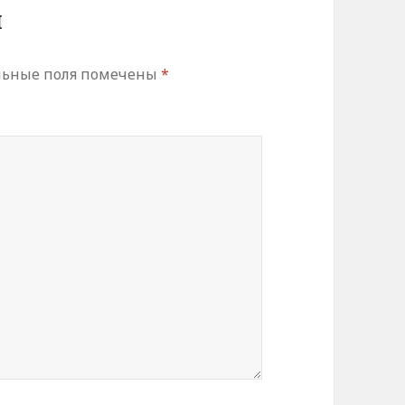
й
льные поля помечены
*