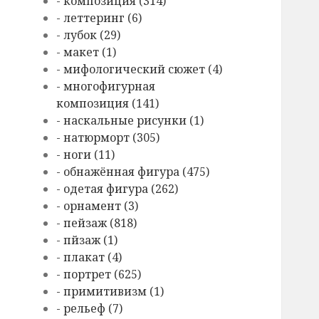
- композиция (314)
- леттеринг (6)
- лубок (29)
- макет (1)
- мифологический сюжет (4)
- многофигурная
композиция (141)
- наскальные рисунки (1)
- натюрморт (305)
- ноги (11)
- обнажённая фигура (475)
- одетая фигура (262)
- орнамент (3)
- пейзаж (818)
- пйзаж (1)
- плакат (4)
- портрет (625)
- примитивизм (1)
- рельеф (7)