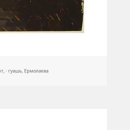
рт
,
∙ гуашь
,
Ермолаева