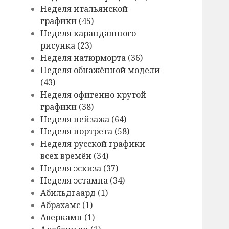
Hеделя итальянской
графики (45)
Hеделя карандашного
рисунка (23)
Hеделя натюрморта (36)
Hеделя обнажённой модели
(43)
Hеделя офигенно крутой
графики (38)
Hеделя пейзажа (64)
Hеделя портрета (58)
Hеделя русской графики
всех времён (34)
Hеделя эскиза (37)
Hеделя эстампа (34)
Абильдгаард (1)
Абрахамс (1)
Аверкамп (1)