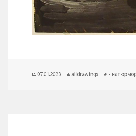
Опубликовано
07.01.2023
Автор
alldrawings
Метки
- натюрмо