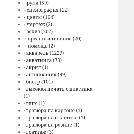
- руки (59)
- сценография (12)
- цветы (104)
- чертёж (2)
- эскиз (207)
+ организационное (20)
+ помощь (2)
∙ акварель (1227)
∙ акватинта (73)
∙ акрил (1)
∙ аппликация (99)
∙ бистр (101)
∙ высокая печать с пластика
(1)
∙ гипс (1)
∙ гравюра на картоне (1)
∙ гравюра на пластике (1)
∙ гравюра на резине (1)
∙ граттаж (3)