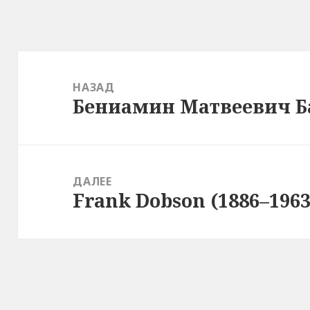
Навигация
по
НАЗАД
Бениамин Матвеевич Бас
записям
Предыдущая
запись:
ДАЛЕЕ
Frank Dobson (1886–1963
Следующая
запись: