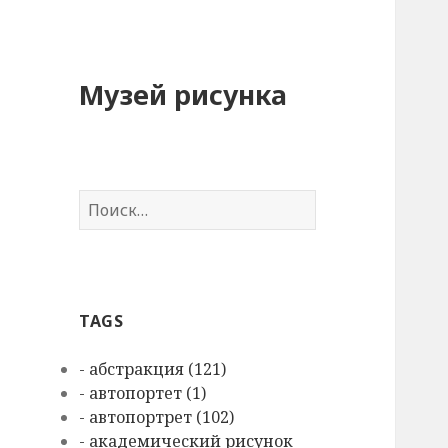
Музей рисунка
Н
а
й
т
и
TAGS
:
- абстракция (121)
- автопортет (1)
- автопортрет (102)
- академический рисунок