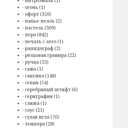
∙ нитроэмаль (1)
∙ огонь (1)
∙ офорт (350)
∙ папье-пелль (2)
∙ пастель (309)
∙ перо (842)
∙ печать с лего (1)
∙ рапидограф (2)
∙ резцовая гравюра (22)
∙ ручка (33)
∙ сажа (1)
∙ сангина (148)
∙ сепия (54)
∙ серебряный штифт (6)
∙ сериграфия (1)
∙ слюна (1)
∙ соус (21)
∙ сухая игла (70)
∙ темпера (28)