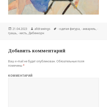
Опубликовано
21.04.2023
Автор
alldrawings
Метки
- одетая фигура
,
∙ акварель
,
∙
гуашь
,
∙ кисть
,
Дибенкорн
Добавить комментарий
Ваш e-mail не будет опубликован.
Обязательные поля
помечены
*
КОММЕНТАРИЙ