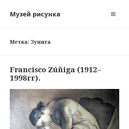
Музей рисунка
МЕНЮ
И
ВИДЖЕТЫ
Метка: Зунига
Francisco Zúñiga (1912–
1998гг).