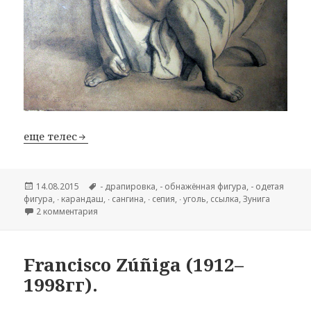
еще телес
Опубликовано
14.08.2015
Метки
- драпировка
,
- обнажённая фигура
,
- одетая
фигура
,
∙ карандаш
,
∙ сангина
,
∙ сепия
,
∙ уголь
,
cсылка
,
Зунига
2 комментария
к записи Francisco Zúñiga (1912–1998гг).
Francisco Zúñiga (1912–
1998гг).