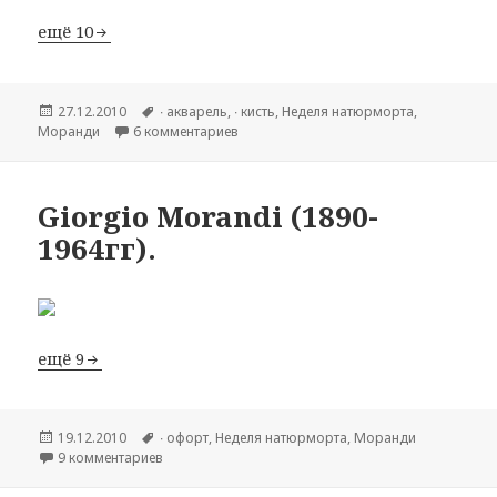
ещё 10
Опубликовано
27.12.2010
Метки
∙ акварель
,
∙ кисть
,
Hеделя натюрморта
,
Моранди
6 комментариев
к записи Giorgio Morandi (1890-1964гг).
Giorgio Morandi (1890-
1964гг).
ещё 9
Опубликовано
19.12.2010
Метки
∙ офорт
,
Hеделя натюрморта
,
Моранди
9 комментариев
к записи Giorgio Morandi (1890-1964гг).