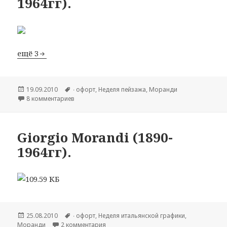
1964гг).
ещё 3
Опубликовано
19.09.2010
Метки
∙ офорт
,
Hеделя пейзажа
,
Моранди
8 комментариев
к записи Giorgio Morandi (1890-1964гг).
Giorgio Morandi (1890-
1964гг).
Опубликовано
25.08.2010
Метки
∙ офорт
,
Hеделя итальянской графики
,
Моранди
2 комментария
к записи Giorgio Morandi (1890-1964гг).