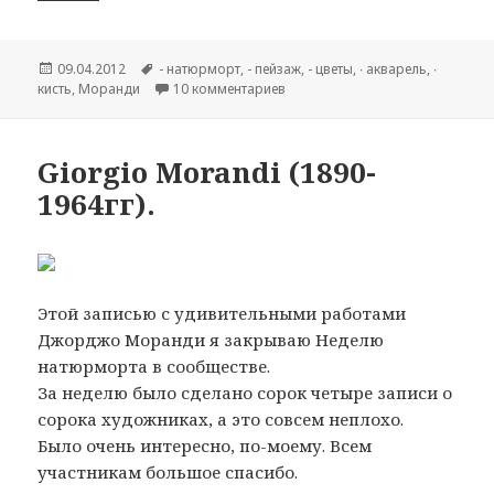
Опубликовано
09.04.2012
Метки
- натюрморт
,
- пейзаж
,
- цветы
,
∙ акварель
,
∙
кисть
,
Моранди
10 комментариев
к записи Giorgio Morandi (189
Giorgio Morandi (1890-
1964гг).
Этой записью с удивительными работами
Джорджо Моранди я закрываю Неделю
натюрморта в сообществе.
За неделю было сделано сорок четыре записи о
сорока художниках, а это совсем неплохо.
Было очень интересно, по-моему. Всем
участникам большое спасибо.