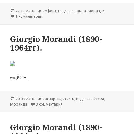
Опубликовано
22.11.2010
Метки
∙ офорт
,
Hеделя эстампа
,
Моранди
1 комментарий
к записи Giorgio Morandi (1890-1964гг).
Giorgio Morandi (1890-
1964гг).
ещё 3
Опубликовано
20.09.2010
Метки
∙ акварель
,
∙ кисть
,
Hеделя пейзажа
,
Моранди
3 комментария
к записи Giorgio Morandi (1890-1964гг).
Giorgio Morandi (1890-