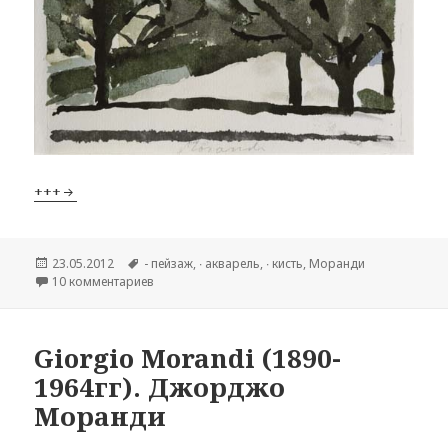
+++
Опубликовано
23.05.2012
Метки
- пейзаж
,
∙ акварель
,
∙ кисть
,
Моранди
10 комментариев
к записи Giorgio Morandi (1890-1964гг) пейзажи.
Giorgio Morandi (1890-
1964гг). Джорджо
Моранди