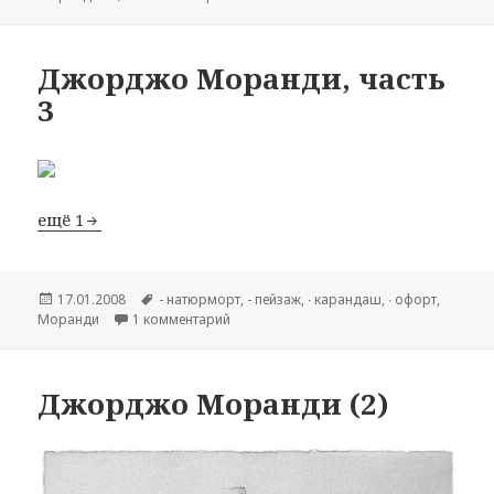
Джорджо Моранди, часть
3
ещё 1
Опубликовано
17.01.2008
Метки
- натюрморт
,
- пейзаж
,
∙ карандаш
,
∙ офорт
,
Моранди
1 комментарий
к записи Джорджо Моранди, часть 3
Джорджо Моранди (2)