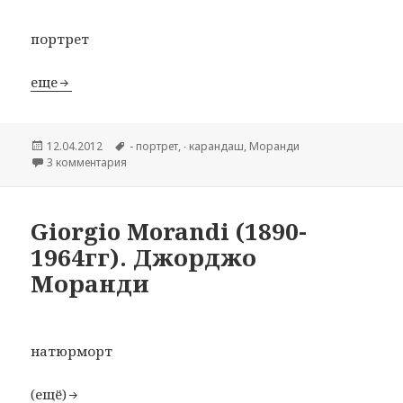
портрет
еще
Опубликовано
12.04.2012
Метки
- портрет
,
∙ карандаш
,
Моранди
3 комментария
к записи Giorgio Morandi (1890-1964гг). Джорджо
Giorgio Morandi (1890-
1964гг). Джорджо
Моранди
натюрморт
(ещё)