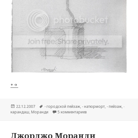
+
Опубликовано
22.12.2007
Метки
- городской пейзаж
,
- натюрморт
,
- пейзаж
,
∙
карандаш
,
Моранди
5 комментариев
к записи Джорджо Моранди
Джорджо Моранди