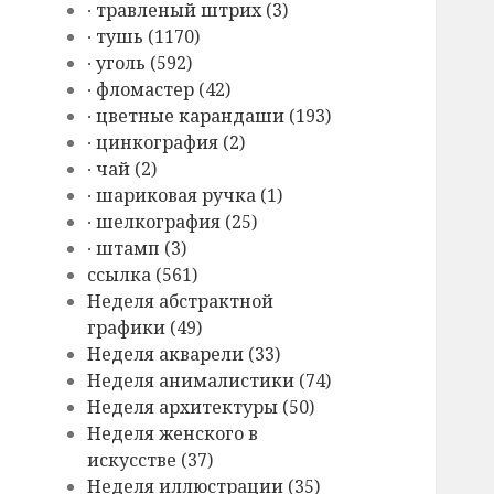
∙ травленый штрих (3)
∙ тушь (1170)
∙ уголь (592)
∙ фломастер (42)
∙ цветные карандаши (193)
∙ цинкография (2)
∙ чай (2)
∙ шариковая ручка (1)
∙ шелкография (25)
∙ штамп (3)
cсылка (561)
Hеделя абстрактной
графики (49)
Hеделя акварели (33)
Hеделя анималистики (74)
Hеделя архитектуры (50)
Hеделя женского в
искусстве (37)
Hеделя иллюстрации (35)