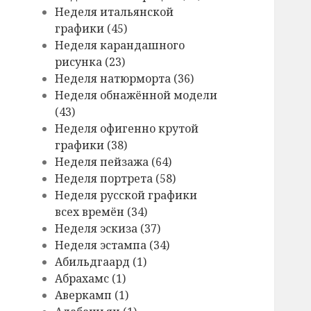
Hеделя итальянской
графики (45)
Hеделя карандашного
рисунка (23)
Hеделя натюрморта (36)
Hеделя обнажённой модели
(43)
Hеделя офигенно крутой
графики (38)
Hеделя пейзажа (64)
Hеделя портрета (58)
Hеделя русской графики
всех времён (34)
Hеделя эскиза (37)
Hеделя эстампа (34)
Абильдгаард (1)
Абрахамс (1)
Аверкамп (1)