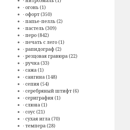
∙ нитроэмаль (1)
∙ огонь (1)
∙ офорт (350)
∙ папье-пелль (2)
∙ пастель (309)
∙ перо (842)
∙ печать с лего (1)
∙ рапидограф (2)
∙ резцовая гравюра (22)
∙ ручка (33)
∙ сажа (1)
∙ сангина (148)
∙ сепия (54)
∙ серебряный штифт (6)
∙ сериграфия (1)
∙ слюна (1)
∙ соус (21)
∙ сухая игла (70)
∙ темпера (28)