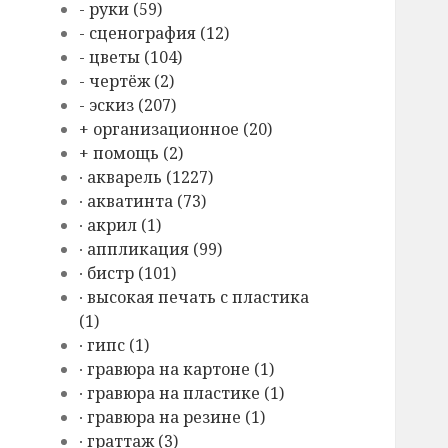
- руки (59)
- сценография (12)
- цветы (104)
- чертёж (2)
- эскиз (207)
+ организационное (20)
+ помощь (2)
∙ акварель (1227)
∙ акватинта (73)
∙ акрил (1)
∙ аппликация (99)
∙ бистр (101)
∙ высокая печать с пластика
(1)
∙ гипс (1)
∙ гравюра на картоне (1)
∙ гравюра на пластике (1)
∙ гравюра на резине (1)
∙ граттаж (3)