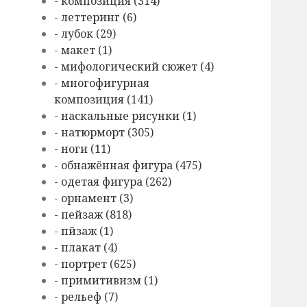
- композиция (314)
- леттеринг (6)
- лубок (29)
- макет (1)
- мифологический сюжет (4)
- многофигурная
композиция (141)
- наскальные рисунки (1)
- натюрморт (305)
- ноги (11)
- обнажённая фигура (475)
- одетая фигура (262)
- орнамент (3)
- пейзаж (818)
- пйзаж (1)
- плакат (4)
- портрет (625)
- примитивизм (1)
- рельеф (7)