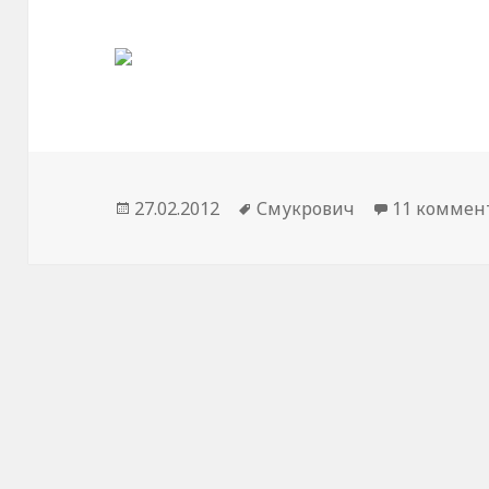
Опубликовано
27.02.2012
Метки
Смукрович
11 коммен