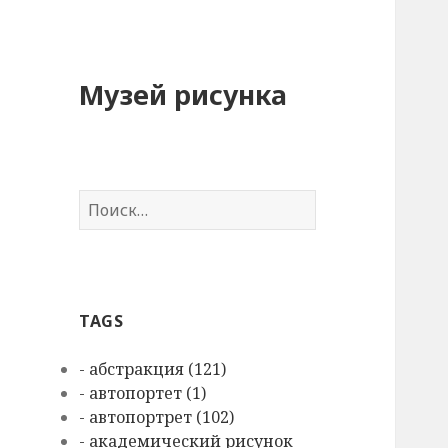
Музей рисунка
Н
а
й
т
и
TAGS
:
- абстракция (121)
- автопортет (1)
- автопортрет (102)
- академический рисунок