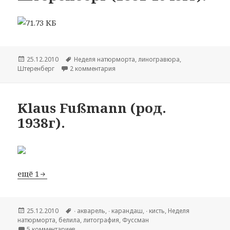
Опубликовано
25.12.2010
Метки
Hеделя натюрморта
,
линогравюра
,
Штеренберг
2 комментария
к записи Давид Петрович Штеренберг 
Klaus Fußmann (род.
1938г).
ещё 1
Опубликовано
25.12.2010
Метки
∙ акварель
,
∙ карандаш
,
∙ кисть
,
Hеделя
натюрморта
,
белила
,
литография
,
Фуссман
5 комментариев
к записи Klaus Fußmann (род. 1938г).