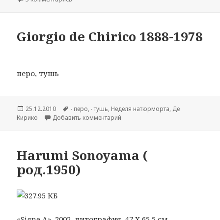
Giorgio de Chirico 1888-1978
перо, тушь
Опубликовано
25.12.2010
Метки
∙ перо
,
∙ тушь
,
Hеделя натюрморта
,
Де
Кирико
Добавить комментарий
к записи Giorgio de Chirico 1888-
Harumi Sonoyama (
род.1950)
«Signe A», 2002, литография, 47 Х 65,5 см.