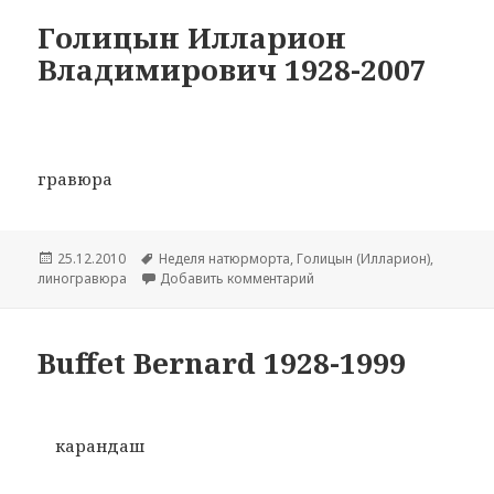
Голицын Илларион
Владимирович 1928-2007
гравюра
Опубликовано
25.12.2010
Метки
Hеделя натюрморта
,
Голицын (Илларион)
,
линогравюра
Добавить комментарий
к записи Голицын Илларио
Buffet Bernard 1928-1999
карандаш