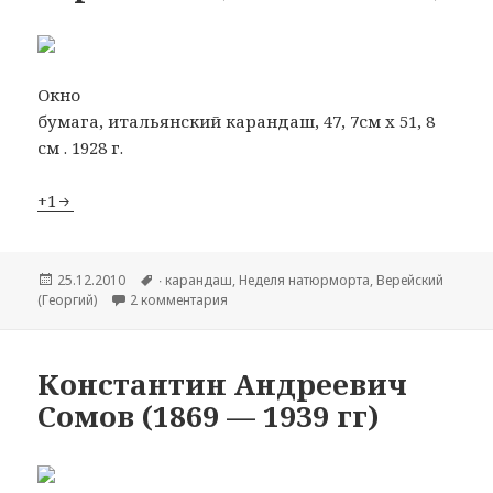
Окно
бумага, итальянский карандаш, 47, 7см х 51, 8
см . 1928 г.
+1
Опубликовано
25.12.2010
Метки
∙ карандаш
,
Hеделя натюрморта
,
Верейский
(Георгий)
2 комментария
к записи Георгий Семёнович Верейский (
Константин Андреевич
Сомов (1869 — 1939 гг)