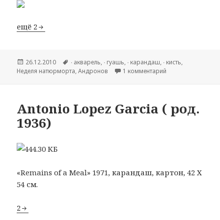
ещё 2
Опубликовано
26.12.2010
Метки
∙ акварель
,
∙ гуашь
,
∙ карандаш
,
∙ кисть
,
Hеделя натюрморта
,
Андронов
1 комментарий
к записи Николай 
Antonio Lopez Garcia ( род.
1936)
«Remains of a Meal» 1971, карандаш, картон, 42 Х
54 см.
2