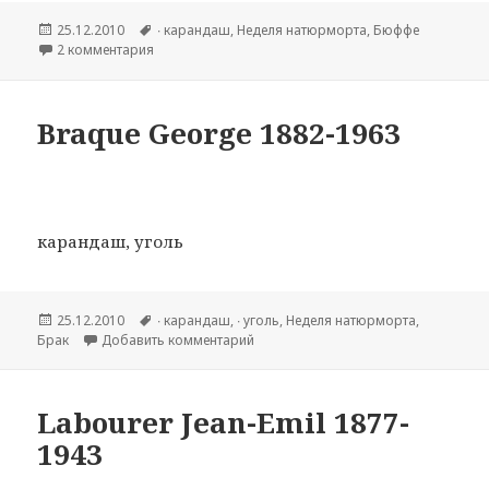
Опубликовано
25.12.2010
Метки
∙ карандаш
,
Hеделя натюрморта
,
Бюффе
2 комментария
к записи Buffet Bernard 1928-1999
Braque George 1882-1963
карандаш, уголь
Опубликовано
25.12.2010
Метки
∙ карандаш
,
∙ уголь
,
Hеделя натюрморта
,
Брак
Добавить комментарий
к записи Braque George 1882-1963
Labourer Jean-Emil 1877-
1943