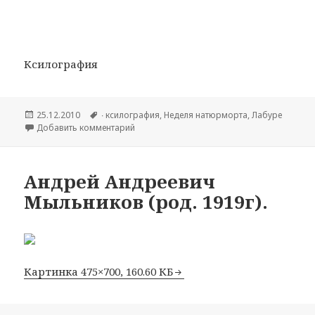
Ксилография
Опубликовано
25.12.2010
Метки
∙ ксилография
,
Hеделя натюрморта
,
Лабуре
Добавить комментарий
к записи Labourer Jean-Emil 1877-1943
Андрей Андреевич
Мыльников (род. 1919г).
Картинка 475×700, 160.60 КБ