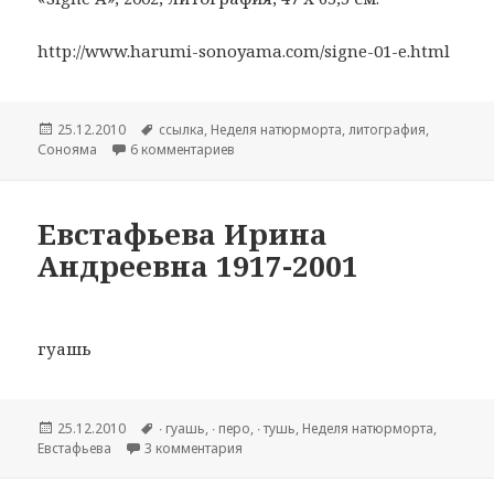
http://www.harumi-sonoyama.com/signe-01-e.html
Опубликовано
25.12.2010
Метки
cсылка
,
Hеделя натюрморта
,
литография
,
Сонояма
6 комментариев
к записи Harumi Sonoyama ( род.1950)
Евстафьева Ирина
Андреевна 1917-2001
гуашь
Опубликовано
25.12.2010
Метки
∙ гуашь
,
∙ перо
,
∙ тушь
,
Hеделя натюрморта
,
Евстафьева
3 комментария
к записи Евстафьева Ирина Андреевна