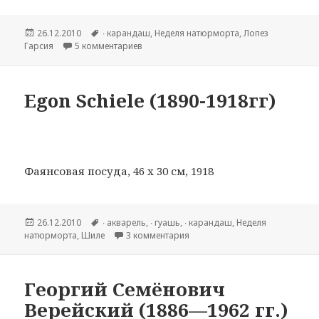
Опубликовано
26.12.2010
Метки
∙ карандаш
,
Hеделя натюрморта
,
Лопез
Гарсия
5 комментариев
к записи Antonio Lopez Garcia ( род. 1936)
Egon Schiele (1890-1918гг)
Фаянсовая посуда, 46 x 30 см, 1918
Опубликовано
26.12.2010
Метки
∙ акварель
,
∙ гуашь
,
∙ карандаш
,
Hеделя
натюрморта
,
Шиле
3 комментария
к записи Egon Schiele (1890-191
Георгий Семёнович
Верейский (1886—1962 гг.)