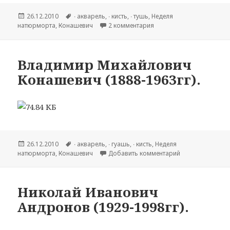
Опубликовано
26.12.2010
Метки
∙ акварель
,
∙ кисть
,
∙ тушь
,
Hеделя
натюрморта
,
Конашевич
2 комментария
к записи Конашевич Вл
Владимир Михайлович
Конашевич (1888-1963гг).
Опубликовано
26.12.2010
Метки
∙ акварель
,
∙ гуашь
,
∙ кисть
,
Hеделя
натюрморта
,
Конашевич
Добавить комментарий
к записи Влади
Николай Иванович
Андронов (1929-1998гг).