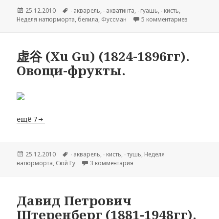
Опубликовано
25.12.2010
Метки
∙ акварель
,
∙ акватинта
,
∙ гуашь
,
∙ кисть
,
Hеделя натюрморта
,
белила
,
Фуссман
5 комментариев
к записи K
虚谷 (Xu Gu) (1824-1896гг).
Овощи-фрукты.
ещё 7
Опубликовано
25.12.2010
Метки
∙ акварель
,
∙ кисть
,
∙ тушь
,
Hеделя
натюрморта
,
Сюй Гу
3 комментария
к записи 虚谷 (Xu Gu) (1824-18
Давид Петрович
Штеренберг (1881-1948гг).