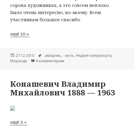
сорока художниках, а это совсем неплохо.
Было очень интересно, по-моему. Всем
участникам большое спасибо.
ещё 10
Опубликовано
27.12.2010
Метки
∙ акварель
,
∙ кисть
,
Hеделя натюрморта
,
Моранди
6 комментариев
к записи Giorgio Morandi (1890-1964гг).
Конашевич Владимир
Михайлович 1888 — 1963
ещё 3