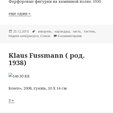
Фарфоровые фигурки на каминной полке. 1930
еще один
Опубликовано
25.12.2010
Метки
∙ акварель
,
∙ карандаш
,
∙ кисть
,
∙ пастель
,
Hеделя натюрморта
,
Сомов
6 комментариев
к записи Константин
Klaus Fussmann ( род.
1938)
Rosen», 2008, гуашь, 10 Х 14 см.
3