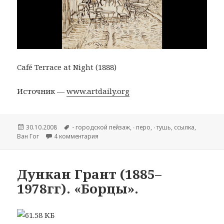
Café Terrace at Night (1888)
Источник —
www.artdaily.org
Опубликовано
30.10.2008
Метки
- городской пейзаж
,
∙ перо
,
∙ тушь
,
cсылка
,
Ван Гог
4 комментария
к записи Vincent van Gogh
Дункан Грант (1885–
1978гг). «Борцы».