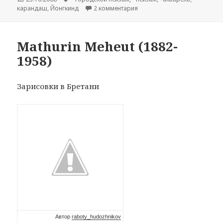
карандаш
,
Йонгкинд
2 комментария
к записи Johan Barthold Jon
Mathurin Meheut (1882-
1958)
Зарисовки в Бретани
Автор
raboty_hudozhnikov