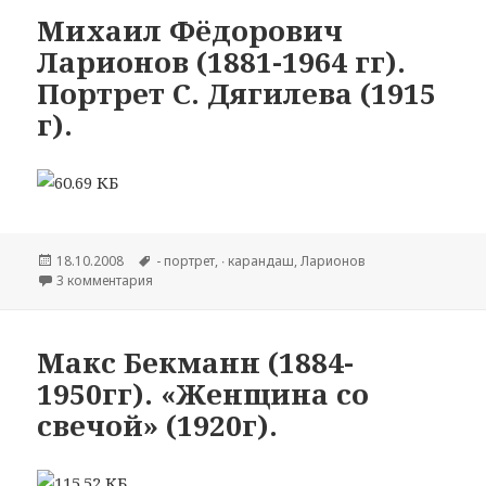
Михаил Фёдорович
Ларионов (1881-1964 гг).
Портрет С. Дягилева (1915
г).
Опубликовано
18.10.2008
Метки
- портрет
,
∙ карандаш
,
Ларионов
3 комментария
к записи Михаил Фёдорович Ларионов (1881-1964 гг)
Макс Бекманн (1884-
1950гг). «Женщина со
свечой» (1920г).