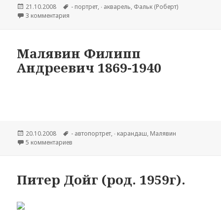
Опубликовано
21.10.2008
Метки
- портрет
,
∙ акварель
,
Фальк (Роберт)
3 комментария
к записи Фальк Роберт Рафаилович (1886-1958). Му
Малявин Филипп
Андреевич 1869-1940
Опубликовано
20.10.2008
Метки
- автопортрет
,
∙ карандаш
,
Малявин
5 комментариев
к записи Малявин Филипп Андреевич 1869-1940
Питер Дойг (род. 1959г).