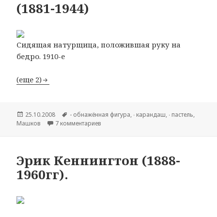
(1881-1944)
Сидящая натурщица, положившая руку на
бедро. 1910-е
(еще 2)
Опубликовано
25.10.2008
Метки
- обнажённая фигура
,
∙ карандаш
,
∙ пастель
,
Машков
7 комментариев
к записи Машков Илья Иванович (1881-
Эрик Кеннингтон (1888-
1960гг).