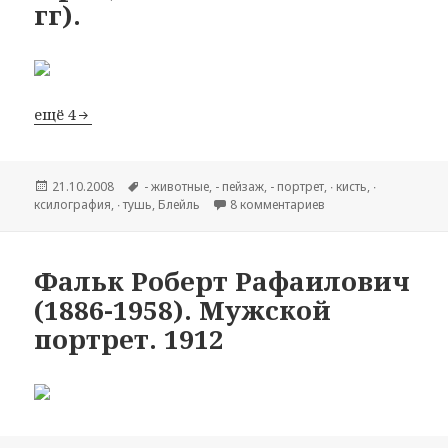
гг).
ещё 4
Опубликовано
21.10.2008
Метки
- животные
,
- пейзаж
,
- портрет
,
∙ кисть
,
∙
ксилография
,
∙ тушь
,
Блейль
8 комментариев
к записи Фриц Блейль
Фальк Роберт Рафаилович
(1886-1958). Мужской
портрет. 1912