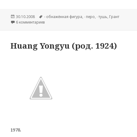
Опубликовано
30.10.2008
Метки
- обнажённая фигура
,
∙ перо
,
∙ тушь
,
Грант
6 комментариев
к записи Дункан Грант (1885–1978гг). «Борцы».
Huang Yongyu (род. 1924)
1978.