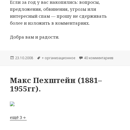
Если за год у вас накопились: вопросы,
предложения, обвинения, угрозы или
интересный спам — прошу не сдерживать
более и изложить в комментариях.
Добра вам и радости.
Опубликовано
23.10.2008
Метки
+ организационное
40 комментариев
к записи
Макс Пехштейн (1881–
1955гг).
ещё 3