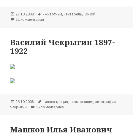
Опубликовано
27.10.2008
Метки
- животные
,
∙ акварель
,
Юн'юй
22 комментария
к записи Huang Yongyu (род. 1924)
Василий Чекрыгин 1897-
1922
Опубликовано
26.10.2008
Метки
- иллюстрация
,
- композиция
,
литография
,
Чекрыгин
5 комментариев
к записи Василий Чекрыгин 1897-1922
Машков Илья Иванович