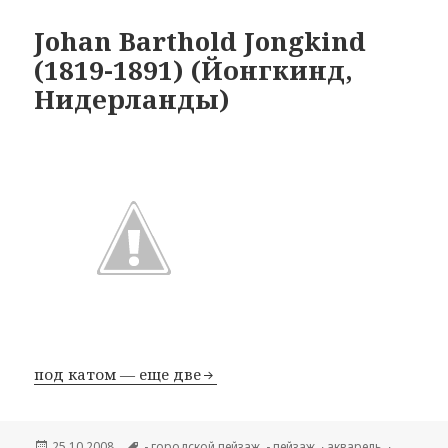
Johan Barthold Jongkind
(1819-1891) (Йонгкинд,
Нидерланды)
под катом — еще две
Опубликовано
25.10.2008
Метки
- городской пейзаж
,
- пейзаж
,
∙ акварель
,
∙