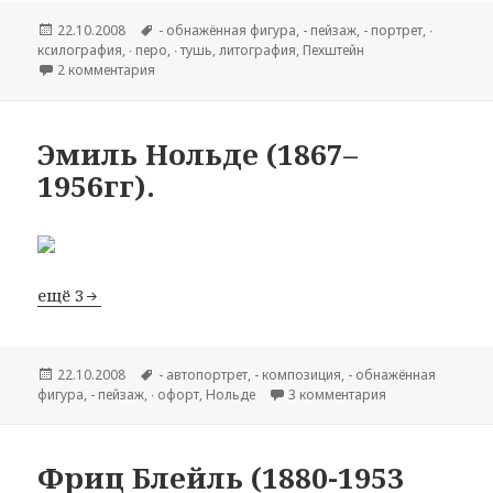
Опубликовано
22.10.2008
Метки
- обнажённая фигура
,
- пейзаж
,
- портрет
,
∙
ксилография
,
∙ перо
,
∙ тушь
,
литография
,
Пехштейн
2 комментария
к записи Макс Пехштейн (1881–1955гг).
Эмиль Нольде (1867–
1956гг).
ещё 3
Опубликовано
22.10.2008
Метки
- автопортрет
,
- композиция
,
- обнажённая
фигура
,
- пейзаж
,
∙ офорт
,
Нольде
3 комментария
к записи Эмиль 
Фриц Блейль (1880-1953