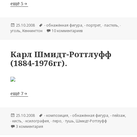
ещё 5
Опубликовано
25.10.2008
Метки
- обнажённая фигура
,
- портрет
,
∙ пастель
,
∙
уголь
,
Кеннингтон
10 комментариев
к записи Эрик Кеннингтон (188
Карл Шмидт-Роттлуфф
(1884-1976гг).
ещё 7
Опубликовано
25.10.2008
Метки
- композиция
,
- обнажённая фигура
,
- пейзаж
,
∙ кисть
,
∙ ксилография
,
∙ перо
,
∙ тушь
,
Шмидт-Роттлуфф
3 комментария
к записи Карл Шмидт-Роттлуфф (1884-1976гг).