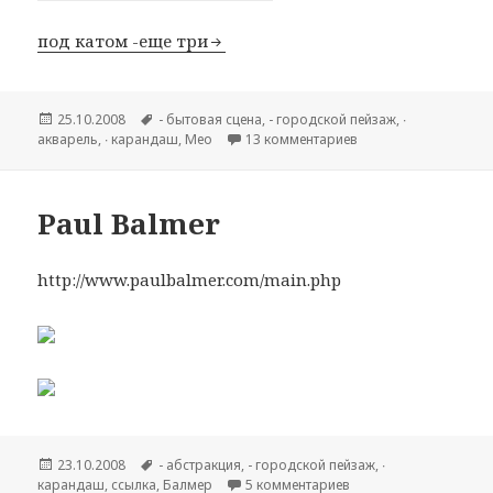
под катом -еще три
Опубликовано
25.10.2008
Метки
- бытовая сцена
,
- городской пейзаж
,
∙
акварель
,
∙ карандаш
,
Мео
13 комментариев
к записи Mathurin Me
Paul Balmer
http://www.paulbalmer.com/main.php
Опубликовано
23.10.2008
Метки
- абстракция
,
- городской пейзаж
,
∙
карандаш
,
cсылка
,
Балмер
5 комментариев
к записи Paul Balmer