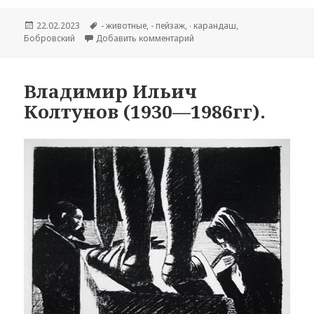
Опубликовано
22.02.2023
Метки
- животные
,
- пейзаж
,
∙ карандаш
,
Бобровский
Добавить комментарий
к записи Григорий Михайлов
Владимир Ильич
Колтунов (1930—1986гг).