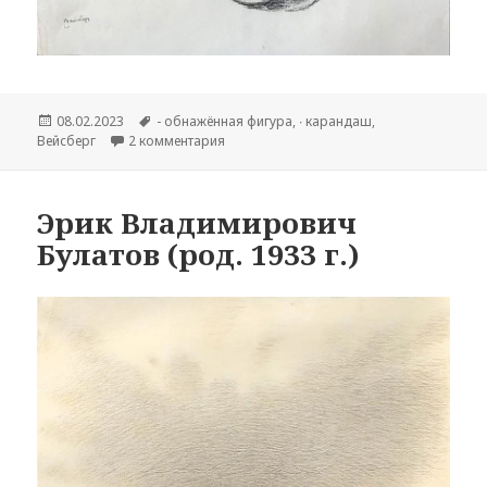
Опубликовано
08.02.2023
Метки
- обнажённая фигура
,
∙ карандаш
,
Вейсберг
2 комментария
к записи Владимир Григорьевич Вейсберг
Эрик Владимирович
Булатов (род. 1933 г.)