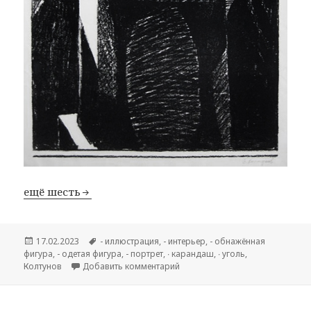
ещё шесть
Опубликовано
17.02.2023
Метки
- иллюстрация
,
- интерьер
,
- обнажённая
фигура
,
- одетая фигура
,
- портрет
,
∙ карандаш
,
∙ уголь
,
Колтунов
Добавить комментарий
к записи Владимир Ильич Колту