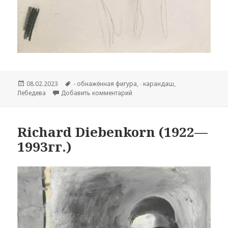
Опубликовано
08.02.2023
Метки
- обнажённая фигура
,
∙ карандаш
,
Лебедева
Добавить комментарий
к записи Сарра Дмитриевна Леб
Richard Diebenkorn (1922—
1993гг.)