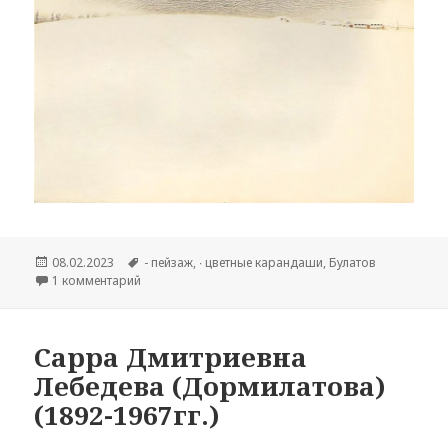
Опубликовано
08.02.2023
Метки
- пейзаж
,
∙ цветные карандаши
,
Булатов
1 комментарий
к записи Эрик Владимирович Булатов (род. 1933 г.)
Сарра Дмитриевна
Лебедева (Дормилатова)
(1892-1967гг.)