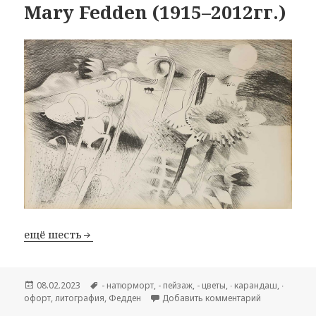
Mary Fedden (1915–2012гг.)
ещё шесть
Опубликовано
08.02.2023
Метки
- натюрморт
,
- пейзаж
,
- цветы
,
∙ карандаш
,
∙
офорт
,
литография
,
Федден
Добавить комментарий
к записи Mar