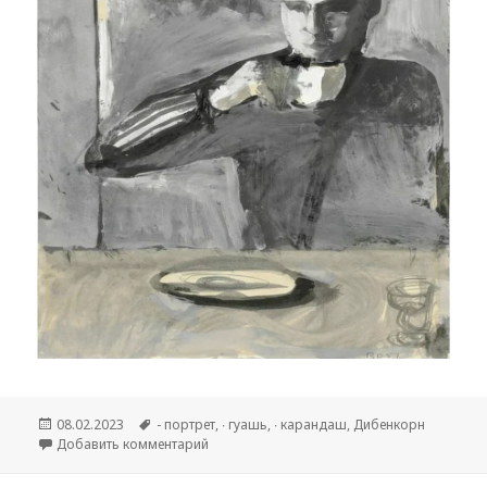
Опубликовано
08.02.2023
Метки
- портрет
,
∙ гуашь
,
∙ карандаш
,
Дибенкорн
Добавить комментарий
к записи Richard Diebenkorn (1922—1993гг.