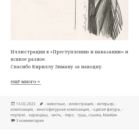
Иллюстрации к «Преступлению и наказанию» и
всякое разное.
Спасибо Кириллу Зиману за наводку.
ещё много
Опубликовано
13.02.2023
Метки
- животные
,
- иллюстрация
,
- интерьер
,
-
композиция
,
- многофигурная композиция
,
- одетая фигура
,
-
портрет
,
∙ карандаш
,
∙ кисть
,
∙ перо
,
∙ тушь
,
cсылка
,
МакКин
3 комментария
к записи Dave McKean (род. 1963г).