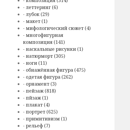
- композиция (314)
- леттеринг (6)
- лубок (29)
- макет (1)
- мифологический сюжет (4)
- многофигурная
композиция (141)
- наскальные рисунки (1)
- натюрморт (305)
- ноги (11)
- обнажённая фигура (475)
- одетая фигура (262)
- орнамент (3)
- пейзаж (818)
- пйзаж (1)
- плакат (4)
- портрет (625)
- примитивизм (1)
- рельеф (7)