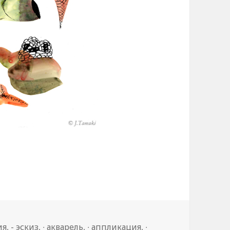
ия
,
- эскиз
,
∙ акварель
,
∙ аппликация
,
∙