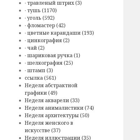
∙ травленый штрих (3)
∙ тушь (1170)
∙ уголь (592)
∙ фломастер (42)
∙ цветные карандаши (193)
∙ цинкография (2)
∙ чай (2)
∙ шариковая ручка (1)
∙ шелкография (25)
∙ штамп (3)
cсылка (561)
Hеделя абстрактной
графики (49)
Hеделя акварели (33)
Hеделя анималистики (74)
Hеделя архитектуры (50)
Hеделя женского в
искусстве (37)
Hеделя иллюстрации (35)