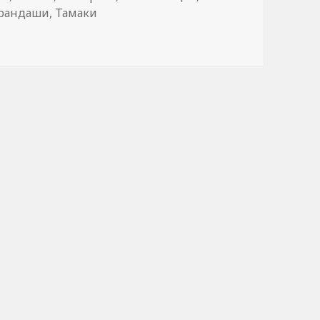
арандаши
,
Тамаки