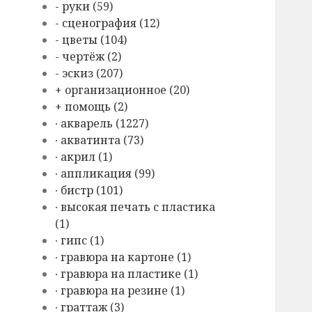
- руки (59)
- сценография (12)
- цветы (104)
- чертёж (2)
- эскиз (207)
+ организационное (20)
+ помощь (2)
∙ акварель (1227)
∙ акватинта (73)
∙ акрил (1)
∙ аппликация (99)
∙ бистр (101)
∙ высокая печать с пластика
(1)
∙ гипс (1)
∙ гравюра на картоне (1)
∙ гравюра на пластике (1)
∙ гравюра на резине (1)
∙ граттаж (3)