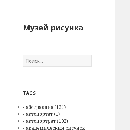
Музей рисунка
Н
а
й
т
и
TAGS
:
- абстракция (121)
- автопортет (1)
- автопортрет (102)
- академический рисунок