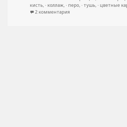
кисть
,
∙ коллаж
,
∙ перо
,
∙ тушь
,
∙ цветные к
2 комментария
к записи Jillian Tamaki