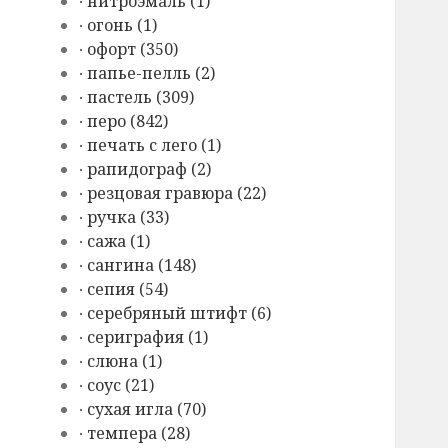
∙ нитроэмаль (1)
∙ огонь (1)
∙ офорт (350)
∙ папье-пелль (2)
∙ пастель (309)
∙ перо (842)
∙ печать с лего (1)
∙ рапидограф (2)
∙ резцовая гравюра (22)
∙ ручка (33)
∙ сажа (1)
∙ сангина (148)
∙ сепия (54)
∙ серебряный штифт (6)
∙ сериграфия (1)
∙ слюна (1)
∙ соус (21)
∙ сухая игла (70)
∙ темпера (28)