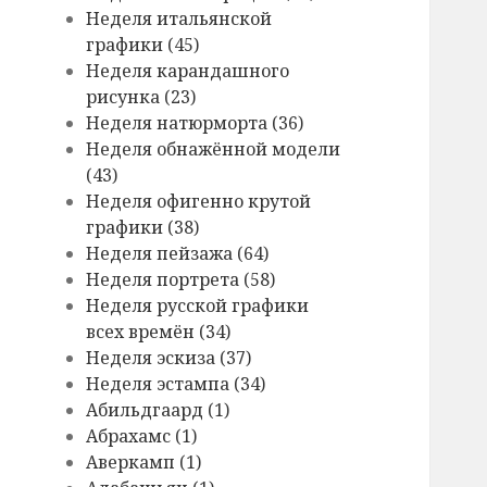
Hеделя итальянской
графики (45)
Hеделя карандашного
рисунка (23)
Hеделя натюрморта (36)
Hеделя обнажённой модели
(43)
Hеделя офигенно крутой
графики (38)
Hеделя пейзажа (64)
Hеделя портрета (58)
Hеделя русской графики
всех времён (34)
Hеделя эскиза (37)
Hеделя эстампа (34)
Абильдгаард (1)
Абрахамс (1)
Аверкамп (1)