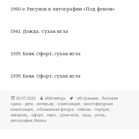
1960-е. Рисунок к литографии «Под феном»
1941. Дождь. Сухая игла
1939. Баня. Офорт, сухая игла
1939. Баня. Офорт, сухая игла
Опубликовано
03.07.2020
Автор
alldrawings
Метки
- абстракция
,
- бытовая
сцена
,
- дети
,
- интерьер
,
- композиция
,
- многофигурная
композиция
,
- обнажённая фигура
,
- пейзаж
,
- портрет
,
∙
акварель
,
∙ офорт
,
∙ перо
,
∙ сухая игла
,
∙ тушь
,
∙ уголь
,
литография
,
Матюх