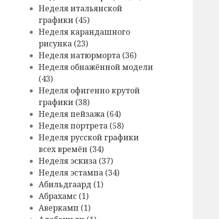
Hеделя итальянской
графики (45)
Hеделя карандашного
рисунка (23)
Hеделя натюрморта (36)
Hеделя обнажённой модели
(43)
Hеделя офигенно крутой
графики (38)
Hеделя пейзажа (64)
Hеделя портрета (58)
Hеделя русской графики
всех времён (34)
Hеделя эскиза (37)
Hеделя эстампа (34)
Абильдгаард (1)
Абрахамс (1)
Аверкамп (1)