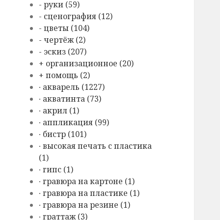
- руки (59)
- сценография (12)
- цветы (104)
- чертёж (2)
- эскиз (207)
+ организационное (20)
+ помощь (2)
∙ акварель (1227)
∙ акватинта (73)
∙ акрил (1)
∙ аппликация (99)
∙ бистр (101)
∙ высокая печать с пластика
(1)
∙ гипс (1)
∙ гравюра на картоне (1)
∙ гравюра на пластике (1)
∙ гравюра на резине (1)
∙ граттаж (3)