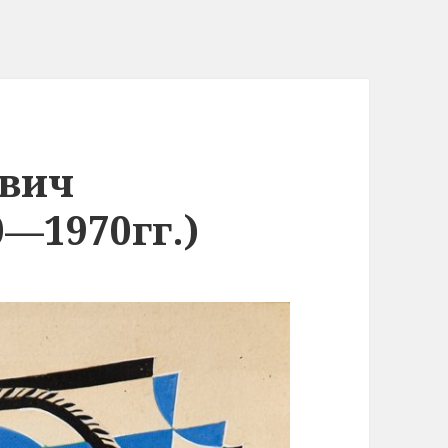
ович
—1970гг.)