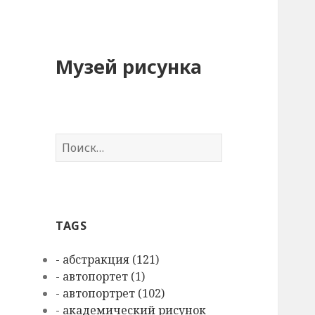
Музей рисунка
Н
а
й
т
и
TAGS
:
- абстракция (121)
- автопортет (1)
- автопортрет (102)
- академический рисунок