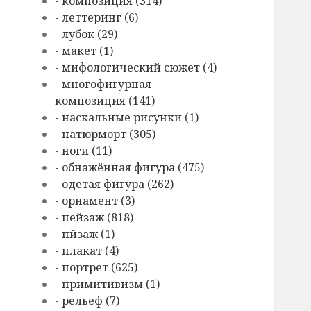
- композиция (314)
- леттеринг (6)
- лубок (29)
- макет (1)
- мифологический сюжет (4)
- многофигурная
композиция (141)
- наскальные рисунки (1)
- натюрморт (305)
- ноги (11)
- обнажённая фигура (475)
- одетая фигура (262)
- орнамент (3)
- пейзаж (818)
- пйзаж (1)
- плакат (4)
- портрет (625)
- примитивизм (1)
- рельеф (7)