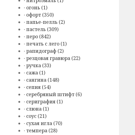
∙ нитроэмаль (1)
∙ огонь (1)
∙ офорт (350)
∙ папье-пелль (2)
∙ пастель (309)
∙ перо (842)
∙ печать с лего (1)
∙ рапидограф (2)
∙ резцовая гравюра (22)
∙ ручка (33)
∙ сажа (1)
∙ сангина (148)
∙ сепия (54)
∙ серебряный штифт (6)
∙ сериграфия (1)
∙ слюна (1)
∙ соус (21)
∙ сухая игла (70)
∙ темпера (28)