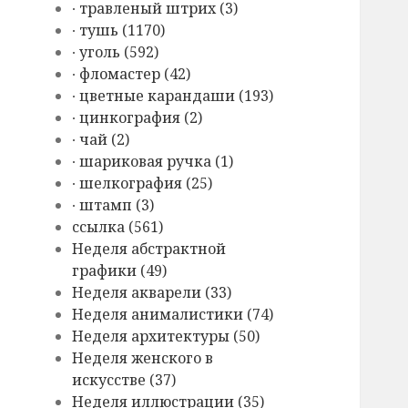
∙ травленый штрих (3)
∙ тушь (1170)
∙ уголь (592)
∙ фломастер (42)
∙ цветные карандаши (193)
∙ цинкография (2)
∙ чай (2)
∙ шариковая ручка (1)
∙ шелкография (25)
∙ штамп (3)
cсылка (561)
Hеделя абстрактной
графики (49)
Hеделя акварели (33)
Hеделя анималистики (74)
Hеделя архитектуры (50)
Hеделя женского в
искусстве (37)
Hеделя иллюстрации (35)