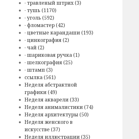
∙ травленый штрих (3)
∙ тушь (1170)
∙ уголь (592)
∙ фломастер (42)
∙ цветные карандаши (193)
∙ цинкография (2)
∙ чай (2)
∙ шариковая ручка (1)
∙ шелкография (25)
∙ штамп (3)
cсылка (561)
Hеделя абстрактной
графики (49)
Hеделя акварели (33)
Hеделя анималистики (74)
Hеделя архитектуры (50)
Hеделя женского в
искусстве (37)
Hеделя иллюстрации (35)