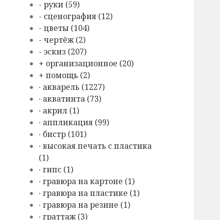
- руки (59)
- сценография (12)
- цветы (104)
- чертёж (2)
- эскиз (207)
+ организационное (20)
+ помощь (2)
∙ акварель (1227)
∙ акватинта (73)
∙ акрил (1)
∙ аппликация (99)
∙ бистр (101)
∙ высокая печать с пластика
(1)
∙ гипс (1)
∙ гравюра на картоне (1)
∙ гравюра на пластике (1)
∙ гравюра на резине (1)
∙ граттаж (3)