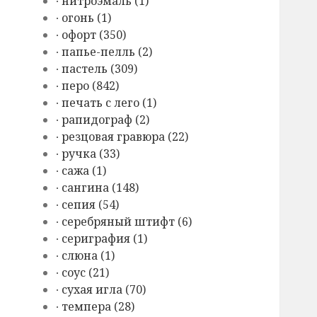
∙ нитроэмаль (1)
∙ огонь (1)
∙ офорт (350)
∙ папье-пелль (2)
∙ пастель (309)
∙ перо (842)
∙ печать с лего (1)
∙ рапидограф (2)
∙ резцовая гравюра (22)
∙ ручка (33)
∙ сажа (1)
∙ сангина (148)
∙ сепия (54)
∙ серебряный штифт (6)
∙ сериграфия (1)
∙ слюна (1)
∙ соус (21)
∙ сухая игла (70)
∙ темпера (28)