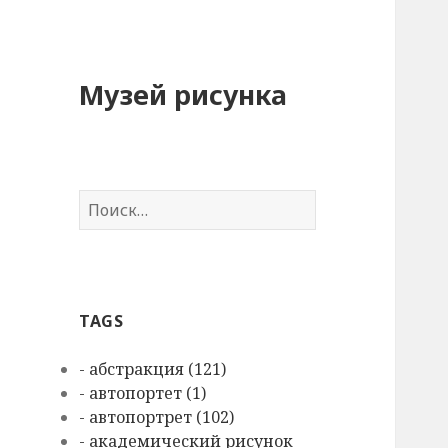
Музей рисунка
Н
а
й
т
и
TAGS
:
- абстракция (121)
- автопортет (1)
- автопортрет (102)
- академический рисунок