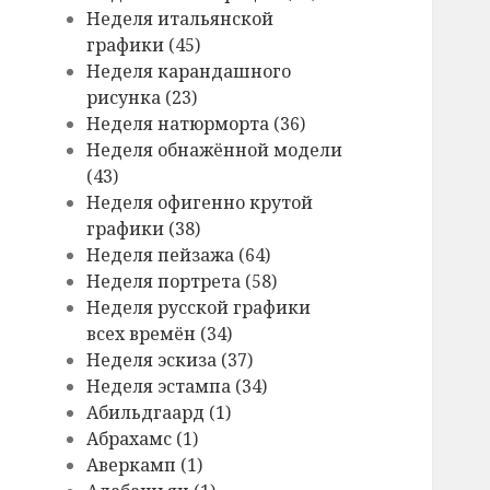
Hеделя итальянской
графики (45)
Hеделя карандашного
рисунка (23)
Hеделя натюрморта (36)
Hеделя обнажённой модели
(43)
Hеделя офигенно крутой
графики (38)
Hеделя пейзажа (64)
Hеделя портрета (58)
Hеделя русской графики
всех времён (34)
Hеделя эскиза (37)
Hеделя эстампа (34)
Абильдгаард (1)
Абрахамс (1)
Аверкамп (1)