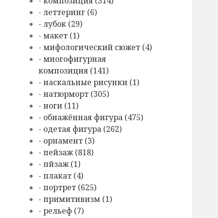
- композиция (314)
- леттеринг (6)
- лубок (29)
- макет (1)
- мифологический сюжет (4)
- многофигурная
композиция (141)
- наскальные рисунки (1)
- натюрморт (305)
- ноги (11)
- обнажённая фигура (475)
- одетая фигура (262)
- орнамент (3)
- пейзаж (818)
- пйзаж (1)
- плакат (4)
- портрет (625)
- примитивизм (1)
- рельеф (7)